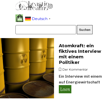
Direkt zum Seiteninhalt
Menü überspringen
Deutsch
▼
Suchen
Atomkraft: ein
fiktives Interview
mit einem
Politiker
Der Kommentar
Ein Interview mit einem
auf Energiewirtschaft
spezialisierten
Lesen
Politiker, das es nie
gab.