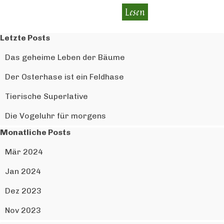
Lesen
Block überspringen Letzte Posts
Letzte Posts
Das geheime Leben der Bäume
Der Osterhase ist ein Feldhase
Tierische Superlative
Die Vogeluhr für morgens
Block überspringen Monatliche Posts
Monatliche Posts
Mär 2024
Jan 2024
Dez 2023
Nov 2023